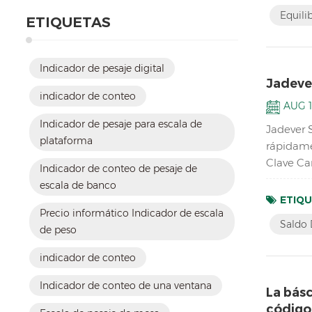
Equili
ETIQUETAS
Indicador de pesaje digital
Jadever
indicador de conteo
AUG 1
Indicador de pesaje para escala de
Jadever 
plataforma
rápidame
Clave Car
Indicador de conteo de pesaje de
equilibri
escala de banco
ETIQU
Precio informático Indicador de escala
Saldo 
de peso
indicador de conteo
Indicador de conteo de una ventana
La bás
códigos