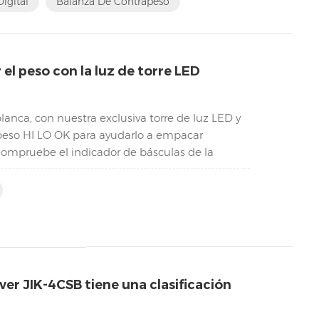
igital
Balanza De Contrapeso
el peso con la luz de torre LED
nca, con nuestra exclusiva torre de luz LED y
e peso HI LO OK para ayudarlo a empacar
Compruebe el indicador de básculas de la
a...
ver JIK-4CSB tiene una clasificación