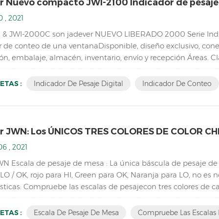
r Nuevo compacto JWI-2100 Indicador de pesaje
 , 2021
 & JWI-2000C son jadever NUEVO LIBERADO 2000 Serie Indi
r de conteo de una ventanaDisponible, diseño exclusivo, conex
n, embalaje, almacén, inventario, envío y recepción Áreas. Cla
 de pesaje digital con pilar de cobre de alta calidad, c...
ETAS :
Indicador De Pesaje Digital
Indicador De Conteo
r JWN: Los ÚNICOS TRES COLORES DE COLOR CH
6 , 2021
WN Escala de pesaje de mesa : La única báscula de pesaje de
 LO / OK, rojo para HI, Green para OK, Naranja para LO, no es n
sticas: Compruebe las escalas de pesajecon tres colores de ca
bletop Industrial Pesaje Escala de saldo Resolu...
ETAS :
Escala De Pesaje De Mesa
Compruebe Las Escalas 