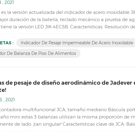
 , 2021
es la versión actualizada del indicador de acero inoxidable JI
ayor duración de la batería, teclado mecánico a prueba de agu
tiene la versión LED JIK-4ECSB. Características: Resolución 
ble de acero inoxidable Estructura impermeable de acero ino
ETAS :
Indicador De Pesaje Impermeable De Acero Inoxidable
dor De Balanza De Piso De Alimentos
as de pesaje de diseño aerodinámico de Jadever 
te!
6 , 2021
contadora multifuncional JCA, tamaño mediano Báscula port
año mini estas 3 balanzas utilizan la misma proporción de m
ente de lado. ¡tan singular! Características clave de JCA: Ba
sto en el almacén Doble canal (conexión a plataformas ...