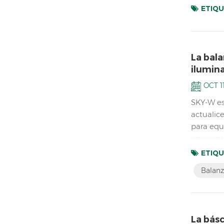
ETIQU
La bala
ilumina
OCT 11
SKY-W es
actualice
para equ
Batería y
ETIQU
Balanz
La bás