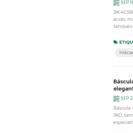
SEP 18
JIK-4CSB 
ácido, m
también 
impermea
ETIQU
Indica
Báscul
elegan
SEP 2
Báscula 
JKD, tam
especialm
de repue