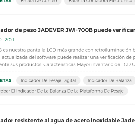
ETAS :
Escala De Conteo
Balanza Contadora Electrónica D
cador de peso JADEVER JWI-700B puede verificar 
 , 2021
 es nuestra pantalla LCD más grande con retroiluminación bla
ón actualizada del software puede realizar una verificación d
nte sus productos. Características Mayor inventario de LCD 
ma de pesaje Resolución de hasta 1/15000 Diseño de contorno 
ETAS :
Indicador De Pesaje Digital
Indicador De Balanza
bar El Indicador De La Balanza De La Plataforma De Pesaje
cador resistente al agua de acero inoxidable Jade