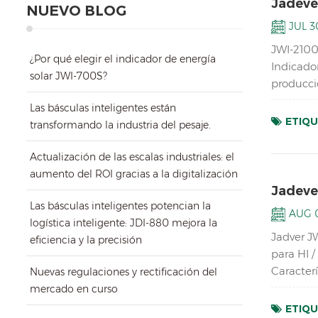
Jadeve
NUEVO BLOG
JUL 30
JWI-2100
¿Por qué elegir el indicador de energía
Indicado
solar JWI-700S?
producció
Indicador
Las básculas inteligentes están
ETIQU
transformando la industria del pesaje.
Actualización de las escalas industriales: el
aumento del ROI gracias a la digitalización
Jadeve
Las básculas inteligentes potencian la
AUG 0
logística inteligente: JDI-880 mejora la
Jadver J
eficiencia y la precisión
para HI /
Caracterí
Nuevas regulaciones y rectificación del
Orange Ta
mercado en curso
ETIQU