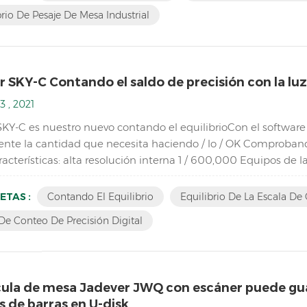
brio De Pesaje De Mesa Industrial
 SKY-C Contando el saldo de precisión con la luz 
3 , 2021
SKY-C es nuestro nuevo contando el equilibrioCon el software
nte la cantidad que necesita haciendo / lo / OK Comprobando 
acterísticas: alta resolución interna 1 / 600,000 Equipos de 
oPantalla LCD con verde Retroiluminación baterí...
ETAS :
Contando El Equilibrio
Equilibrio De La Escala De
De Conteo De Precisión Digital
cula de mesa Jadever JWQ con escáner puede gua
 de barras en U-disk