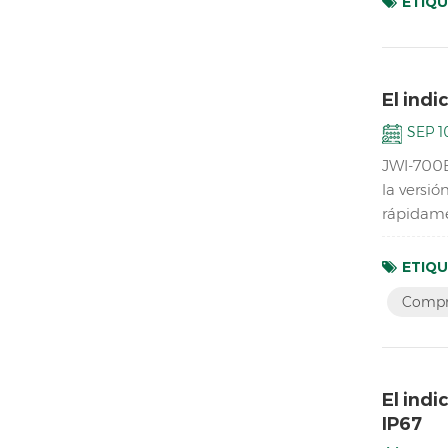
ETIQU
El indi
SEP 10
JWI-700B
la versi
rápidame
platafor
ETIQU
Compro
El indi
IP67