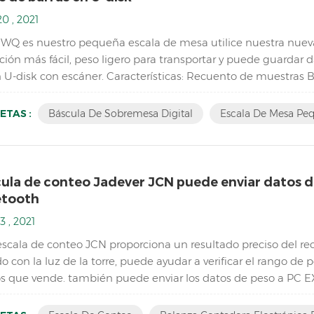
0 , 2021
JWQ es nuestro pequeña escala de mesa utilice nuestra nueva
ción más fácil, peso ligero para transportar y puede guardar 
n U-disk con escáner. Características: Recuento de muestras 
ión, visualización de acumulación y borrado de acumulación 
ETAS :
Báscula De Sobremesa Digital
Escala De Mesa Pe
cula de conteo Jadever JCN puede enviar datos d
etooth
3 , 2021
escala de conteo JCN proporciona un resultado preciso del re
o con la luz de la torre, puede ayudar a verificar el rango d
s que vende. también puede enviar los datos de peso a PC E
sticas: Inventario Escala de conteo de piezas digitales ； L...