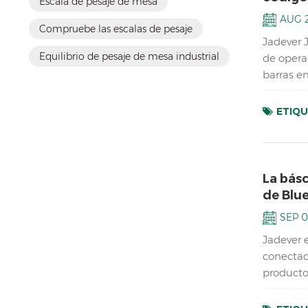
Escala de pesaje de mesa
AUG 2
Compruebe las escalas de pesaje
Jadever 
Equilibrio de pesaje de mesa industrial
de opera
barras e
acumulac
ETIQU
La bás
de Blu
SEP 0
Jadever 
conectad
producto
Caracterí