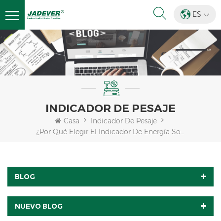
ES
INDICADOR DE PESAJE
Casa
Indicador De Pesaje
¿Por Qué Elegir El Indicador De Energía Solar JWI-700S?
BLOG
NUEVO BLOG