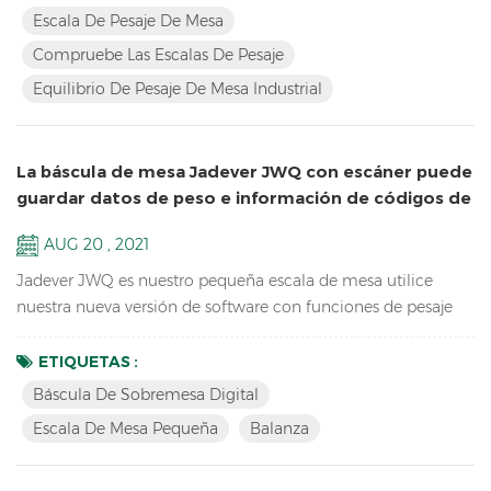
Características: Compruebe las escalas de pesajecon tres
Escala De Pesaje De Mesa
colores de cambio para HI / LO / OK, Hi-Red, Ok-Green, Lo-
Compruebe Las Escalas De Pesaje
Orange Tabletop Industrial Pesaje Escala de saldo Resolu...
Equilibrio De Pesaje De Mesa Industrial
La báscula de mesa Jadever JWQ con escáner puede
guardar datos de peso e información de códigos de
barras en U-disk
AUG 20 , 2021
Jadever JWQ es nuestro pequeña escala de mesa utilice
nuestra nueva versión de software con funciones de pesaje
de operación más fácil, peso ligero para transportar y puede
guardar datos de peso e información de códigos de barras en
ETIQUETAS :
U-disk con escáner. Características: Recuento de muestras
Báscula De Sobremesa Digital
Báscula de sobremesa digital Funciones de acumulación,
Escala De Mesa Pequeña
Balanza
visualización de acumulación y borrado de acumulación ...