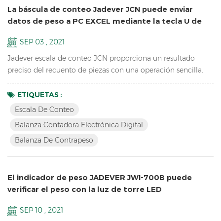
La báscula de conteo Jadever JCN puede enviar
datos de peso a PC EXCEL mediante la tecla U de
Bluetooth
SEP 03 , 2021
Jadever escala de conteo JCN proporciona un resultado
preciso del recuento de piezas con una operación sencilla.
conectado con la luz de la torre, puede ayudar a verificar el
rango de peso y ayudar a empaquetar rápidamente los
ETIQUETAS :
productos que vende. también puede enviar los datos de
Escala De Conteo
peso a PC EXCEL mediante la tecla U de Bluetooth.
Balanza Contadora Electrónica Digital
Características: Inventario Escala de conteo de piezas
Balanza De Contrapeso
digitales ； L...
El indicador de peso JADEVER JWI-700B puede
verificar el peso con la luz de torre LED
SEP 10 , 2021