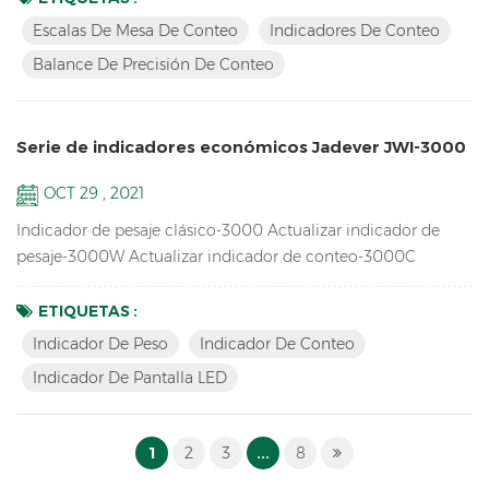
de conteo LCD de una ventana: JWI-2000C Contando
Escalas De Mesa De Conteo
Indicadores De Conteo
escalas& Indicadores de conteo Características: Acumulación
Balance De Precisión De Conteo
de hasta 99 piezas, visualización de acumulación y funciones
claras de acum...
Serie de indicadores económicos Jadever JWI-3000
OCT 29 , 2021
Indicador de pesaje clásico-3000 Actualizar indicador de
pesaje-3000W Actualizar indicador de conteo-3000C
Indicador de pantalla LED rojo grande-3100 Características
Resolución de hasta 1/15000 Indicador de pesaje de piezas de
ETIQUETAS :
inventario / Indicador de conteo Diseño de contorno
Indicador De Peso
Indicador De Conteo
atractivo con carcasa de ABS duradera Pantalla LCD brillante
Indicador De Pantalla LED
con retroiluminación verde o pantalla LED roja Nivel de filt...
1
2
3
...
8