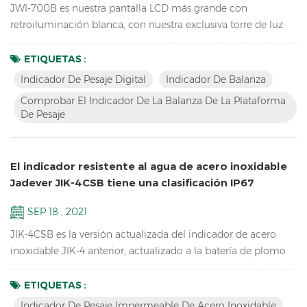
JWI-700B es nuestra pantalla LCD más grande con
retroiluminación blanca, con nuestra exclusiva torre de luz
LED y la versión actualizada del software puede realizar una
verificación de peso HI LO OK para ayudarlo a empacar
ETIQUETAS :
rápidamente sus productos. Características Mayor inventario
Indicador De Pesaje Digital
Indicador De Balanza
de LCD Compruebe el indicador de básculas de la
Comprobar El Indicador De La Balanza De La Plataforma
plataforma de pesaje Resolución de hasta 1/15000 Diseño de
De Pesaje
contorno a...
El indicador resistente al agua de acero inoxidable
Jadever JIK-4CSB tiene una clasificación IP67
SEP 18 , 2021
JIK-4CSB es la versión actualizada del indicador de acero
inoxidable JIK-4 anterior, actualizado a la batería de plomo
ácido, mayor duración de la batería, teclado mecánico a
prueba de agua, clasificación IP67 a prueba de agua,
ETIQUETAS :
también tiene la versión LED JIK-4ECSB. Características:
Indicador De Pesaje Impermeable De Acero Inoxidable