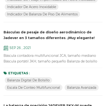
Resolución de hasta 1/30000 Indicador de pesaje
Indicador De Acero Inoxidable
impermeable de acero inoxidable Estructura impermeable
Indicador De Balanza De Piso De Alimentos
de acero ino...
Básculas de pesaje de diseño aerodinámico de
Jadever en 3 tamaños diferentes. ¡Muy elegante!
SEP 26 , 2021
Báscula contadora multifuncional JCA, tamaño mediano
Báscula portátil JKH, tamaño pequeño Balanza de bolsillo
JKD, tamaño mini estas 3 balanzas utilizan la misma
proporción de moldes, por lo que tienen el mismo aspecto,
ETIQUETAS :
especialmente de lado. ¡tan singular! Características clave de
Balanza Digital De Bolsillo
JCA: Balanza de pesaje avanzada para contar las piezas de
Escala De Conteo Multifuncional
Balanza Avanzada
repuesto en el almacén Doble canal (conexión a plataformas
...
La balanza de precisión JADEVER SKY-W puede