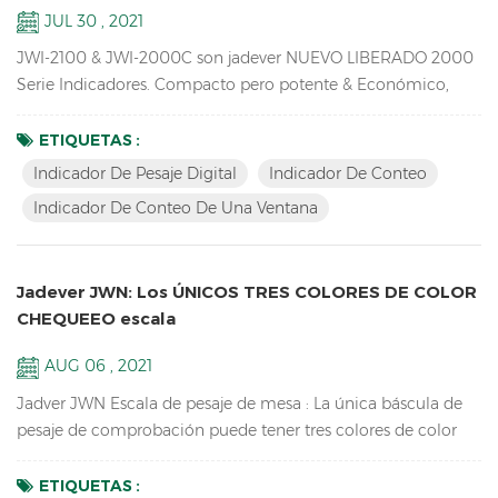
JUL 30 , 2021
JWI-2100 & JWI-2000C son jadever NUEVO LIBERADO 2000
Serie Indicadores. Compacto pero potente & Económico,
Indicador de conteo de una ventanaDisponible, diseño
exclusivo, conexiones externas ricas, idea para su uso en
ETIQUETAS :
producción, embalaje, almacén, inventario, envío y recepción
Indicador De Pesaje Digital
Indicador De Conteo
Áreas. Clave Características: 1. led led & Pantalla LCD
Indicador De Conteo De Una Ventana
Indicador de pesaje digital con pilar de cobre de alta calidad,
c...
Jadever JWN: Los ÚNICOS TRES COLORES DE COLOR
CHEQUEEO escala
AUG 06 , 2021
Jadver JWN Escala de pesaje de mesa : La única báscula de
pesaje de comprobación puede tener tres colores de color
para HI / LO / OK, rojo para HI, Green para OK, Naranja para
LO, no es necesario conectarse a la Torre Luz. Clave
ETIQUETAS :