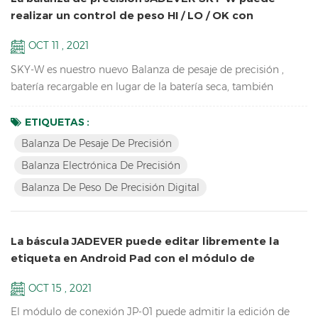
realizar un control de peso HI / LO / OK con
iluminación de torre
OCT 11 , 2021
SKY-W es nuestro nuevo Balanza de pesaje de precisión ,
batería recargable en lugar de la batería seca, también
actualice el software de pesaje, ahora se puede conectar por
RS232, relé, RTC, etc. Características Balanza de precisión
ETIQUETAS :
para equipos de laboratorio escolar de alta resolución de
Balanza De Pesaje De Precisión
hasta 1 / 60.000 Pantalla LCD con retroiluminación verde
Balanza Electrónica De Precisión
Batería y adaptador en modo dual para evitar inestab...
Balanza De Peso De Precisión Digital
La báscula JADEVER puede editar libremente la
etiqueta en Android Pad con el módulo de
conexión JP-01
OCT 15 , 2021
El módulo de conexión JP-01 puede admitir la edición de