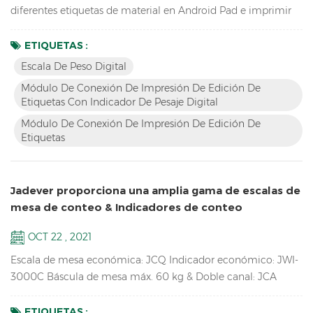
diferentes etiquetas de material en Android Pad e imprimir
con la impresora, el JP-01 puede conectar el escala de peso
digital , Pad de Android e impresora por cable o bluetooth
ETIQUETAS :
inalámbrico, por lo que tenemos dos versiones: JP-01 con
Escala De Peso Digital
cable & JP-01 inalámbrico. Características Romper el
Módulo De Conexión De Impresión De Edición De
operación tradicional, edite la etiqueta con la aplicaci...
Etiquetas Con Indicador De Pesaje Digital
Módulo De Conexión De Impresión De Edición De
Etiquetas
Jadever proporciona una amplia gama de escalas de
mesa de conteo & Indicadores de conteo
OCT 22 , 2021
Escala de mesa económica: JCQ Indicador económico: JWI-
3000C Báscula de mesa máx. 60 kg & Doble canal: JCA
Carcasa de ABS duradera de alto impacto: JWI-700C
Balance de precisión de conteo disponible: SKY-C Indicador
ETIQUETAS :