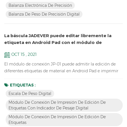
hasta 1 / 60.000 Pantalla LCD con retroiluminación verde
Balanza Electrónica De Precisión
Batería y adaptador en modo dual para evitar inestab...
Balanza De Peso De Precisión Digital
La báscula JADEVER puede editar libremente la
etiqueta en Android Pad con el módulo de
conexión JP-01
OCT 15 , 2021
El módulo de conexión JP-01 puede admitir la edición de
diferentes etiquetas de material en Android Pad e imprimir
con la impresora, el JP-01 puede conectar el escala de peso
digital , Pad de Android e impresora por cable o bluetooth
ETIQUETAS :
inalámbrico, por lo que tenemos dos versiones: JP-01 con
Escala De Peso Digital
cable & JP-01 inalámbrico. Características Romper el
Módulo De Conexión De Impresión De Edición De
operación tradicional, edite la etiqueta con la aplicaci...
Etiquetas Con Indicador De Pesaje Digital
Módulo De Conexión De Impresión De Edición De
Etiquetas