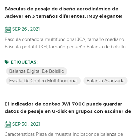
Básculas de pesaje de diseño aerodinámico de
Jadever en 3 tamaños diferentes. ¡Muy elegante!
SEP 26 , 2021
Báscula contadora multifuncional JCA, tamaño mediano
Báscula portátil JKH, tamaño pequeño Balanza de bolsillo
JKD, tamaño mini estas 3 balanzas utilizan la misma
proporción de moldes, por lo que tienen el mismo aspecto,
ETIQUETAS :
especialmente de lado. ¡tan singular! Características clave de
Balanza Digital De Bolsillo
JCA: Balanza de pesaje avanzada para contar las piezas de
Escala De Conteo Multifuncional
Balanza Avanzada
repuesto en el almacén Doble canal (conexión a plataformas
...
El indicador de conteo JWI-700C puede guardar
datos de pesaje en U-disk en grupos con escáner de
código de barras
SEP 30 , 2021
Características Pieza de muestra indicador de balanza de