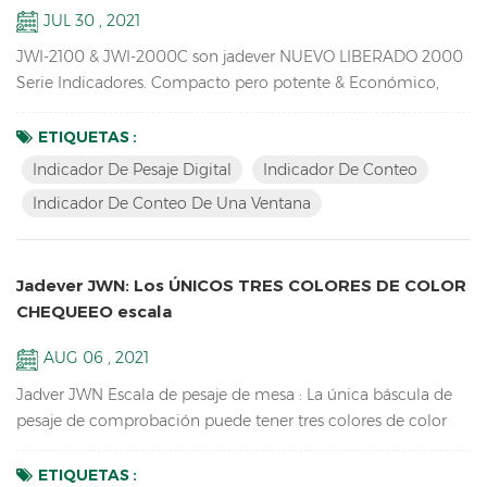
JUL 30 , 2021
JWI-2100 & JWI-2000C son jadever NUEVO LIBERADO 2000
Serie Indicadores. Compacto pero potente & Económico,
Indicador de conteo de una ventanaDisponible, diseño
exclusivo, conexiones externas ricas, idea para su uso en
ETIQUETAS :
producción, embalaje, almacén, inventario, envío y recepción
Indicador De Pesaje Digital
Indicador De Conteo
Áreas. Clave Características: 1. led led & Pantalla LCD
Indicador De Conteo De Una Ventana
Indicador de pesaje digital con pilar de cobre de alta calidad,
c...
Jadever JWN: Los ÚNICOS TRES COLORES DE COLOR
CHEQUEEO escala
AUG 06 , 2021
Jadver JWN Escala de pesaje de mesa : La única báscula de
pesaje de comprobación puede tener tres colores de color
para HI / LO / OK, rojo para HI, Green para OK, Naranja para
LO, no es necesario conectarse a la Torre Luz. Clave
ETIQUETAS :