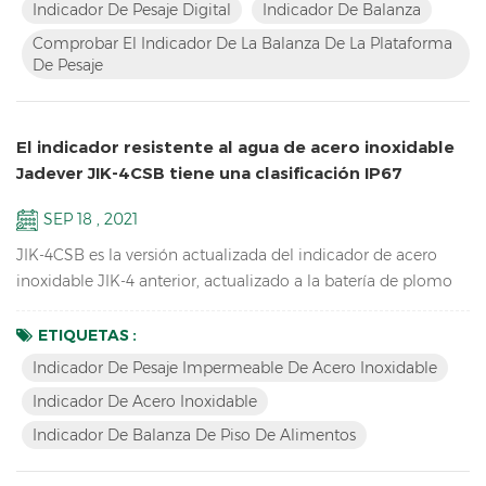
rápidamente sus productos. Características Mayor inventario
Indicador De Pesaje Digital
Indicador De Balanza
de LCD Compruebe el indicador de básculas de la
Comprobar El Indicador De La Balanza De La Plataforma
plataforma de pesaje Resolución de hasta 1/15000 Diseño de
De Pesaje
contorno a...
El indicador resistente al agua de acero inoxidable
Jadever JIK-4CSB tiene una clasificación IP67
SEP 18 , 2021
JIK-4CSB es la versión actualizada del indicador de acero
inoxidable JIK-4 anterior, actualizado a la batería de plomo
ácido, mayor duración de la batería, teclado mecánico a
prueba de agua, clasificación IP67 a prueba de agua,
ETIQUETAS :
también tiene la versión LED JIK-4ECSB. Características:
Indicador De Pesaje Impermeable De Acero Inoxidable
Resolución de hasta 1/30000 Indicador de pesaje
Indicador De Acero Inoxidable
impermeable de acero inoxidable Estructura impermeable
Indicador De Balanza De Piso De Alimentos
de acero ino...