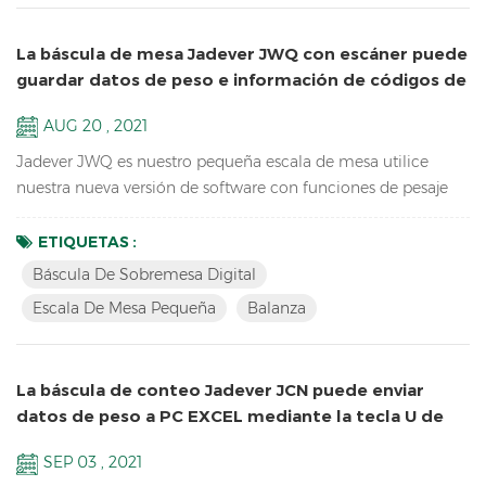
La báscula de mesa Jadever JWQ con escáner puede
guardar datos de peso e información de códigos de
barras en U-disk
AUG 20 , 2021
Jadever JWQ es nuestro pequeña escala de mesa utilice
nuestra nueva versión de software con funciones de pesaje
de operación más fácil, peso ligero para transportar y puede
guardar datos de peso e información de códigos de barras en
ETIQUETAS :
U-disk con escáner. Características: Recuento de muestras
Báscula De Sobremesa Digital
Báscula de sobremesa digital Funciones de acumulación,
Escala De Mesa Pequeña
Balanza
visualización de acumulación y borrado de acumulación ...
La báscula de conteo Jadever JCN puede enviar
datos de peso a PC EXCEL mediante la tecla U de
Bluetooth
SEP 03 , 2021