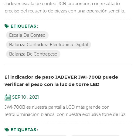
Jadever escala de conteo JCN proporciona un resultado
preciso del recuento de piezas con una operación sencilla.
conectado con la luz de la torre, puede ayudar a verificar el
rango de peso y ayudar a empaquetar rápidamente los
ETIQUETAS :
productos que vende. también puede enviar los datos de
Escala De Conteo
peso a PC EXCEL mediante la tecla U de Bluetooth.
Balanza Contadora Electrónica Digital
Características: Inventario Escala de conteo de piezas
Balanza De Contrapeso
digitales ； L...
El indicador de peso JADEVER JWI-700B puede
verificar el peso con la luz de torre LED
SEP 10 , 2021
JWI-700B es nuestra pantalla LCD más grande con
retroiluminación blanca, con nuestra exclusiva torre de luz
LED y la versión actualizada del software puede realizar una
verificación de peso HI LO OK para ayudarlo a empacar
ETIQUETAS :