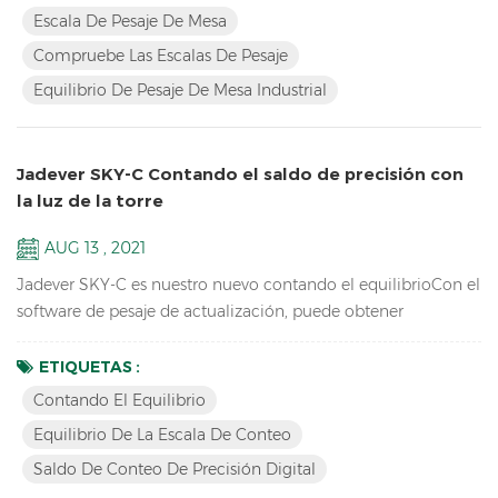
Características: Compruebe las escalas de pesajecon tres
Escala De Pesaje De Mesa
colores de cambio para HI / LO / OK, Hi-Red, Ok-Green, Lo-
Compruebe Las Escalas De Pesaje
Orange Tabletop Industrial Pesaje Escala de saldo Resolu...
Equilibrio De Pesaje De Mesa Industrial
Jadever SKY-C Contando el saldo de precisión con
la luz de la torre
AUG 13 , 2021
Jadever SKY-C es nuestro nuevo contando el equilibrioCon el
software de pesaje de actualización, puede obtener
rápidamente la cantidad que necesita haciendo / lo / OK
Comprobando con la luz de la torre, ideal para Embalaje.
ETIQUETAS :
Clave Características: alta resolución interna 1 / 600,000
Contando El Equilibrio
Equipos de laboratorio de escuelas electrónicas que pesan el
Equilibrio De La Escala De Conteo
equilibrioPantalla LCD con verde Retroiluminación baterí...
Saldo De Conteo De Precisión Digital