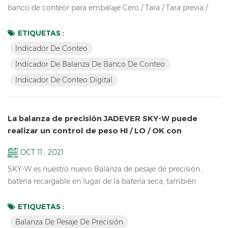
banco de conteor para embalaje Cero / Tara / Tara previa /
Seguimiento de cero / Apagado automático / Recalculación
automática del peso unitario / Recuento de piezas / Muestreo
ETIQUETAS :
/ Comprobar cantidad Hasta alta resolución en 1 / 30.000
Indicador De Conteo
Pantalla LCD brillante con retroiluminación verde Carcasa de
Indicador De Balanza De Banco De Conteo
ABS duradera de alto impacto Admite hasta ocho c...
Indicador De Conteo Digital
La balanza de precisión JADEVER SKY-W puede
realizar un control de peso HI / LO / OK con
iluminación de torre
OCT 11 , 2021
SKY-W es nuestro nuevo Balanza de pesaje de precisión ,
batería recargable en lugar de la batería seca, también
actualice el software de pesaje, ahora se puede conectar por
RS232, relé, RTC, etc. Características Balanza de precisión
ETIQUETAS :
para equipos de laboratorio escolar de alta resolución de
Balanza De Pesaje De Precisión