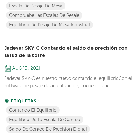
Características: Compruebe las escalas de pesajecon tres
Escala De Pesaje De Mesa
colores de cambio para HI / LO / OK, Hi-Red, Ok-Green, Lo-
Compruebe Las Escalas De Pesaje
Orange Tabletop Industrial Pesaje Escala de saldo Resolu...
Equilibrio De Pesaje De Mesa Industrial
Jadever SKY-C Contando el saldo de precisión con
la luz de la torre
AUG 13 , 2021
Jadever SKY-C es nuestro nuevo contando el equilibrioCon el
software de pesaje de actualización, puede obtener
rápidamente la cantidad que necesita haciendo / lo / OK
Comprobando con la luz de la torre, ideal para Embalaje.
ETIQUETAS :
Clave Características: alta resolución interna 1 / 600,000
Contando El Equilibrio
Equipos de laboratorio de escuelas electrónicas que pesan el
Equilibrio De La Escala De Conteo
equilibrioPantalla LCD con verde Retroiluminación baterí...
Saldo De Conteo De Precisión Digital