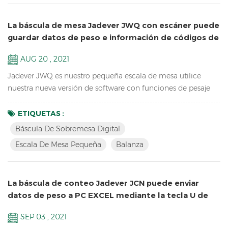
La báscula de mesa Jadever JWQ con escáner puede
guardar datos de peso e información de códigos de
barras en U-disk
AUG 20 , 2021
Jadever JWQ es nuestro pequeña escala de mesa utilice
nuestra nueva versión de software con funciones de pesaje
de operación más fácil, peso ligero para transportar y puede
guardar datos de peso e información de códigos de barras en
ETIQUETAS :
U-disk con escáner. Características: Recuento de muestras
Báscula De Sobremesa Digital
Báscula de sobremesa digital Funciones de acumulación,
Escala De Mesa Pequeña
Balanza
visualización de acumulación y borrado de acumulación ...
La báscula de conteo Jadever JCN puede enviar
datos de peso a PC EXCEL mediante la tecla U de
Bluetooth
SEP 03 , 2021