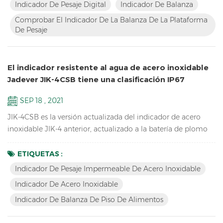
rápidamente sus productos. Características Mayor inventario
Indicador De Pesaje Digital
Indicador De Balanza
de LCD Compruebe el indicador de básculas de la
Comprobar El Indicador De La Balanza De La Plataforma
plataforma de pesaje Resolución de hasta 1/15000 Diseño de
De Pesaje
contorno a...
El indicador resistente al agua de acero inoxidable
Jadever JIK-4CSB tiene una clasificación IP67
SEP 18 , 2021
JIK-4CSB es la versión actualizada del indicador de acero
inoxidable JIK-4 anterior, actualizado a la batería de plomo
ácido, mayor duración de la batería, teclado mecánico a
prueba de agua, clasificación IP67 a prueba de agua,
ETIQUETAS :
también tiene la versión LED JIK-4ECSB. Características:
Indicador De Pesaje Impermeable De Acero Inoxidable
Resolución de hasta 1/30000 Indicador de pesaje
Indicador De Acero Inoxidable
impermeable de acero inoxidable Estructura impermeable
Indicador De Balanza De Piso De Alimentos
de acero ino...