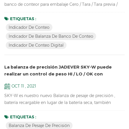
banco de conteor para embalaje Cero / Tara / Tara previa /
Seguimiento de cero / Apagado automático / Recalculación
automática del peso unitario / Recuento de piezas / Muestreo
ETIQUETAS :
/ Comprobar cantidad Hasta alta resolución en 1 / 30.000
Indicador De Conteo
Pantalla LCD brillante con retroiluminación verde Carcasa de
Indicador De Balanza De Banco De Conteo
ABS duradera de alto impacto Admite hasta ocho c...
Indicador De Conteo Digital
La balanza de precisión JADEVER SKY-W puede
realizar un control de peso HI / LO / OK con
iluminación de torre
OCT 11 , 2021
SKY-W es nuestro nuevo Balanza de pesaje de precisión ,
batería recargable en lugar de la batería seca, también
actualice el software de pesaje, ahora se puede conectar por
RS232, relé, RTC, etc. Características Balanza de precisión
ETIQUETAS :
para equipos de laboratorio escolar de alta resolución de
Balanza De Pesaje De Precisión