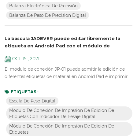
hasta 1 / 60.000 Pantalla LCD con retroiluminación verde
Balanza Electrónica De Precisión
Batería y adaptador en modo dual para evitar inestab...
Balanza De Peso De Precisión Digital
La báscula JADEVER puede editar libremente la
etiqueta en Android Pad con el módulo de
conexión JP-01
OCT 15 , 2021
El módulo de conexión JP-01 puede admitir la edición de
diferentes etiquetas de material en Android Pad e imprimir
con la impresora, el JP-01 puede conectar el escala de peso
digital , Pad de Android e impresora por cable o bluetooth
ETIQUETAS :
inalámbrico, por lo que tenemos dos versiones: JP-01 con
Escala De Peso Digital
cable & JP-01 inalámbrico. Características Romper el
Módulo De Conexión De Impresión De Edición De
operación tradicional, edite la etiqueta con la aplicaci...
Etiquetas Con Indicador De Pesaje Digital
Módulo De Conexión De Impresión De Edición De
Etiquetas