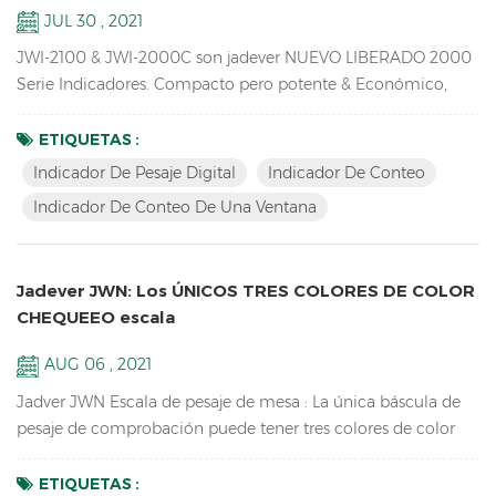
JUL 30 , 2021
JWI-2100 & JWI-2000C son jadever NUEVO LIBERADO 2000
Serie Indicadores. Compacto pero potente & Económico,
Indicador de conteo de una ventanaDisponible, diseño
exclusivo, conexiones externas ricas, idea para su uso en
ETIQUETAS :
producción, embalaje, almacén, inventario, envío y recepción
Indicador De Pesaje Digital
Indicador De Conteo
Áreas. Clave Características: 1. led led & Pantalla LCD
Indicador De Conteo De Una Ventana
Indicador de pesaje digital con pilar de cobre de alta calidad,
c...
Jadever JWN: Los ÚNICOS TRES COLORES DE COLOR
CHEQUEEO escala
AUG 06 , 2021
Jadver JWN Escala de pesaje de mesa : La única báscula de
pesaje de comprobación puede tener tres colores de color
para HI / LO / OK, rojo para HI, Green para OK, Naranja para
LO, no es necesario conectarse a la Torre Luz. Clave
ETIQUETAS :