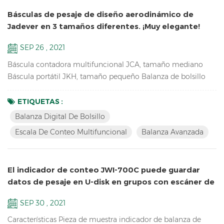
Básculas de pesaje de diseño aerodinámico de
Jadever en 3 tamaños diferentes. ¡Muy elegante!
SEP 26 , 2021
Báscula contadora multifuncional JCA, tamaño mediano
Báscula portátil JKH, tamaño pequeño Balanza de bolsillo
JKD, tamaño mini estas 3 balanzas utilizan la misma
proporción de moldes, por lo que tienen el mismo aspecto,
ETIQUETAS :
especialmente de lado. ¡tan singular! Características clave de
Balanza Digital De Bolsillo
JCA: Balanza de pesaje avanzada para contar las piezas de
Escala De Conteo Multifuncional
Balanza Avanzada
repuesto en el almacén Doble canal (conexión a plataformas
...
El indicador de conteo JWI-700C puede guardar
datos de pesaje en U-disk en grupos con escáner de
código de barras
SEP 30 , 2021
Características Pieza de muestra indicador de balanza de