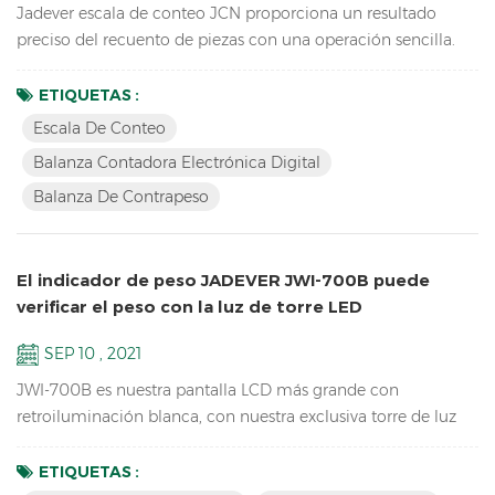
Jadever escala de conteo JCN proporciona un resultado
preciso del recuento de piezas con una operación sencilla.
conectado con la luz de la torre, puede ayudar a verificar el
rango de peso y ayudar a empaquetar rápidamente los
ETIQUETAS :
productos que vende. también puede enviar los datos de
Escala De Conteo
peso a PC EXCEL mediante la tecla U de Bluetooth.
Balanza Contadora Electrónica Digital
Características: Inventario Escala de conteo de piezas
Balanza De Contrapeso
digitales ； L...
El indicador de peso JADEVER JWI-700B puede
verificar el peso con la luz de torre LED
SEP 10 , 2021
JWI-700B es nuestra pantalla LCD más grande con
retroiluminación blanca, con nuestra exclusiva torre de luz
LED y la versión actualizada del software puede realizar una
verificación de peso HI LO OK para ayudarlo a empacar
ETIQUETAS :