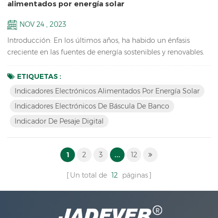
alimentados por energía solar
NOV 24 , 2023
Introducción: En los últimos años, ha habido un énfasis
creciente en las fuentes de energía sostenibles y renovables.
La energía solar, en particular, ha atraído una atención
significativa debido a su potencial para reducir nuestra
ETIQUETAS :
dependencia de los combustibles fósiles. Si bien los paneles
Indicadores Electrónicos Alimentados Por Energía Solar
solares se asocian comúnmente con la generación de
Indicadores Electrónicos De Báscula De Banco
electricidad, sus aplicaciones pueden extenderse más all...
Indicador De Pesaje Digital
1
2
3
...
12
Un total de
12
páginas