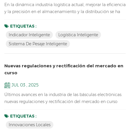
En la dinámica industria logística actual, mejorar la eficiencia
y la precisión en el almacenamiento y la distribución se ha
convertido en un factor clave para la competitividad. JD
Logistics ha tomado la delantera al introducir sistemas de
ETIQUETAS :
básculas inteligentes que integran pesaje, impresión de
Indicador Inteligente
Logística Inteligente
etiquetas y carga de datos en tiempo real, lo que mejora
Sistema De Pesaje Inteligente
significativamente la eficiencia operativa y l...
Nuevas regulaciones y rectificación del mercado en
curso
JUL 03 , 2025
Últimos avances en la industria de las básculas electrónicas:
nuevas regulaciones y rectificación del mercado en curso
Nuevo Reglamento Técnico para Balanzas Electrónicas de
Precios La Administración Estatal de Regulación del Mercado
ETIQUETAS :
de China ha emitido dos nuevas especificaciones técnicas
Innovaciones Locales
metrológicas para básculas electrónicas de precios, que