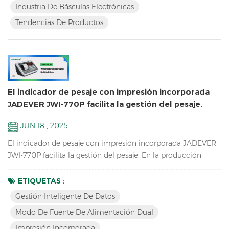
Industria De Básculas Electrónicas
entrarán en vigor en 2026 y 2027. Estas regulaciones ...
Tendencias De Productos
El indicador de pesaje con impresión incorporada
JADEVER JWI-770P facilita la gestión del pesaje.
JUN 18 , 2025
El indicador de pesaje con impresión incorporada JADEVER
JWI-770P facilita la gestión del pesaje. En la producción
industrial y las transacciones comerciales modernas, la
eficiencia del proceso de pesaje y la precisión del registro de
ETIQUETAS :
datos siempre han sido un desafío para los profesionales. Los
Gestión Inteligente De Datos
indicadores de pesaje tradicionales suelen requerir una
Modo De Fuente De Alimentación Dual
conexión adicional a impresoras, lo que no solo...
Impresión Incorporada