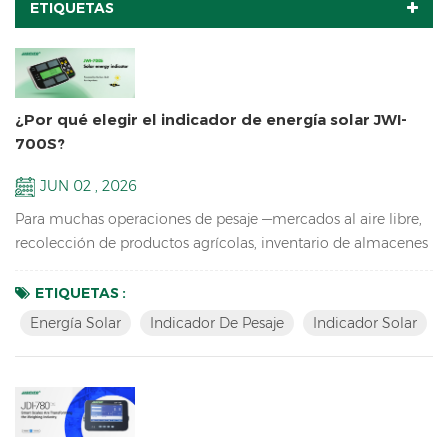
ETIQUETAS
¿Por qué elegir el indicador de energía solar JWI-
700S?
JUN 02 , 2026
Para muchas operaciones de pesaje —mercados al aire libre,
recolección de productos agrícolas, inventario de almacenes
y lugares de trabajo temporales— el mayor problema con las
básculas tradicionales es la dependencia de la energía: el
ETIQUETAS :
acceso constante a la electricidad de la red no siempre es
Energía Solar
Indicador De Pesaje
Indicador Solar
posible, y las unidades alimentadas por batería a menudo se
agotan en los peores momentos. JWI-700S El i...