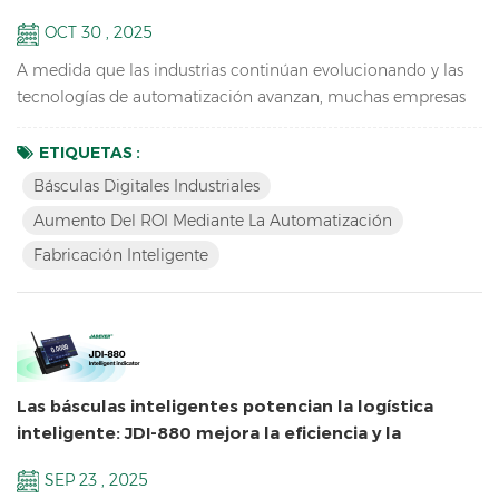
OCT 30 , 2025
A medida que las industrias continúan evolucionando y las
tecnologías de automatización avanzan, muchas empresas
invierten en la actualización de sus sistemas de pesaje. Las
básculas mecánicas tradicionales y las operaciones manuales
ETIQUETAS :
son cada vez más incapaces de satisfacer las demandas de la
Básculas Digitales Industriales
producción y la logística modernas. En su lugar, se han
Aumento Del ROI Mediante La Automatización
introducido básculas digitales más precisas, efici...
Fabricación Inteligente
Las básculas inteligentes potencian la logística
inteligente: JDI-880 mejora la eficiencia y la
precisión
SEP 23 , 2025