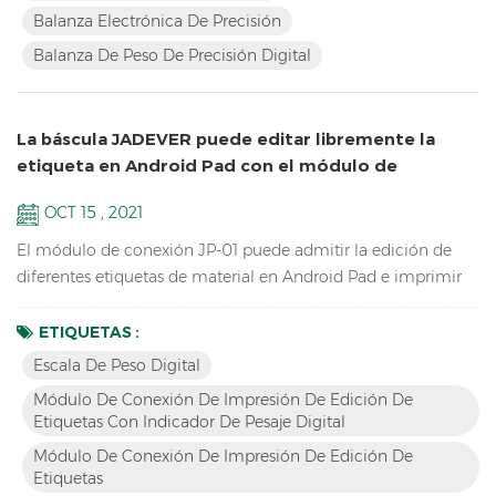
hasta 1 / 60.000 Pantalla LCD con retroiluminación verde
Balanza Electrónica De Precisión
Batería y adaptador en modo dual para evitar inestab...
Balanza De Peso De Precisión Digital
La báscula JADEVER puede editar libremente la
etiqueta en Android Pad con el módulo de
conexión JP-01
OCT 15 , 2021
El módulo de conexión JP-01 puede admitir la edición de
diferentes etiquetas de material en Android Pad e imprimir
con la impresora, el JP-01 puede conectar el escala de peso
digital , Pad de Android e impresora por cable o bluetooth
ETIQUETAS :
inalámbrico, por lo que tenemos dos versiones: JP-01 con
Escala De Peso Digital
cable & JP-01 inalámbrico. Características Romper el
Módulo De Conexión De Impresión De Edición De
operación tradicional, edite la etiqueta con la aplicaci...
Etiquetas Con Indicador De Pesaje Digital
Módulo De Conexión De Impresión De Edición De
Etiquetas