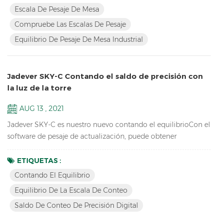
Características: Compruebe las escalas de pesajecon tres
Escala De Pesaje De Mesa
colores de cambio para HI / LO / OK, Hi-Red, Ok-Green, Lo-
Compruebe Las Escalas De Pesaje
Orange Tabletop Industrial Pesaje Escala de saldo Resolu...
Equilibrio De Pesaje De Mesa Industrial
Jadever SKY-C Contando el saldo de precisión con
la luz de la torre
AUG 13 , 2021
Jadever SKY-C es nuestro nuevo contando el equilibrioCon el
software de pesaje de actualización, puede obtener
rápidamente la cantidad que necesita haciendo / lo / OK
Comprobando con la luz de la torre, ideal para Embalaje.
ETIQUETAS :
Clave Características: alta resolución interna 1 / 600,000
Contando El Equilibrio
Equipos de laboratorio de escuelas electrónicas que pesan el
Equilibrio De La Escala De Conteo
equilibrioPantalla LCD con verde Retroiluminación baterí...
Saldo De Conteo De Precisión Digital