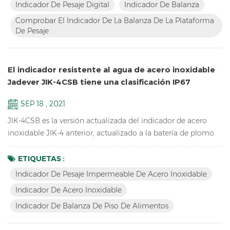
rápidamente sus productos. Características Mayor inventario
Indicador De Pesaje Digital
Indicador De Balanza
de LCD Compruebe el indicador de básculas de la
Comprobar El Indicador De La Balanza De La Plataforma
plataforma de pesaje Resolución de hasta 1/15000 Diseño de
De Pesaje
contorno a...
El indicador resistente al agua de acero inoxidable
Jadever JIK-4CSB tiene una clasificación IP67
SEP 18 , 2021
JIK-4CSB es la versión actualizada del indicador de acero
inoxidable JIK-4 anterior, actualizado a la batería de plomo
ácido, mayor duración de la batería, teclado mecánico a
prueba de agua, clasificación IP67 a prueba de agua,
ETIQUETAS :
también tiene la versión LED JIK-4ECSB. Características:
Indicador De Pesaje Impermeable De Acero Inoxidable
Resolución de hasta 1/30000 Indicador de pesaje
Indicador De Acero Inoxidable
impermeable de acero inoxidable Estructura impermeable
Indicador De Balanza De Piso De Alimentos
de acero ino...