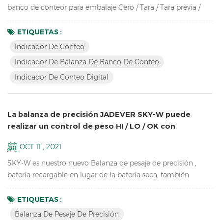
banco de conteor para embalaje Cero / Tara / Tara previa /
Seguimiento de cero / Apagado automático / Recalculación
automática del peso unitario / Recuento de piezas / Muestreo
ETIQUETAS :
/ Comprobar cantidad Hasta alta resolución en 1 / 30.000
Indicador De Conteo
Pantalla LCD brillante con retroiluminación verde Carcasa de
Indicador De Balanza De Banco De Conteo
ABS duradera de alto impacto Admite hasta ocho c...
Indicador De Conteo Digital
La balanza de precisión JADEVER SKY-W puede
realizar un control de peso HI / LO / OK con
iluminación de torre
OCT 11 , 2021
SKY-W es nuestro nuevo Balanza de pesaje de precisión ,
batería recargable en lugar de la batería seca, también
actualice el software de pesaje, ahora se puede conectar por
RS232, relé, RTC, etc. Características Balanza de precisión
ETIQUETAS :
para equipos de laboratorio escolar de alta resolución de
Balanza De Pesaje De Precisión