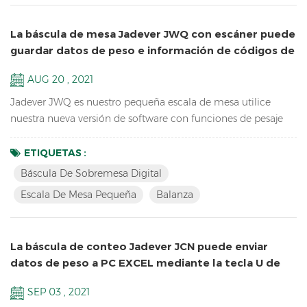
La báscula de mesa Jadever JWQ con escáner puede
guardar datos de peso e información de códigos de
barras en U-disk
AUG 20 , 2021
Jadever JWQ es nuestro pequeña escala de mesa utilice
nuestra nueva versión de software con funciones de pesaje
de operación más fácil, peso ligero para transportar y puede
guardar datos de peso e información de códigos de barras en
ETIQUETAS :
U-disk con escáner. Características: Recuento de muestras
Báscula De Sobremesa Digital
Báscula de sobremesa digital Funciones de acumulación,
Escala De Mesa Pequeña
Balanza
visualización de acumulación y borrado de acumulación ...
La báscula de conteo Jadever JCN puede enviar
datos de peso a PC EXCEL mediante la tecla U de
Bluetooth
SEP 03 , 2021