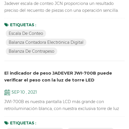
Jadever escala de conteo JCN proporciona un resultado
preciso del recuento de piezas con una operación sencilla.
conectado con la luz de la torre, puede ayudar a verificar el
rango de peso y ayudar a empaquetar rápidamente los
ETIQUETAS :
productos que vende. también puede enviar los datos de
Escala De Conteo
peso a PC EXCEL mediante la tecla U de Bluetooth.
Balanza Contadora Electrónica Digital
Características: Inventario Escala de conteo de piezas
Balanza De Contrapeso
digitales ； L...
El indicador de peso JADEVER JWI-700B puede
verificar el peso con la luz de torre LED
SEP 10 , 2021
JWI-700B es nuestra pantalla LCD más grande con
retroiluminación blanca, con nuestra exclusiva torre de luz
LED y la versión actualizada del software puede realizar una
verificación de peso HI LO OK para ayudarlo a empacar
ETIQUETAS :