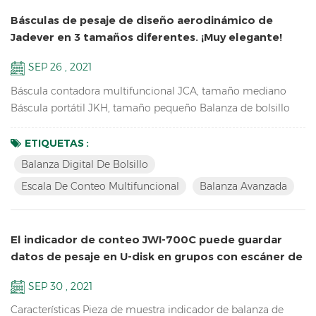
Básculas de pesaje de diseño aerodinámico de
Jadever en 3 tamaños diferentes. ¡Muy elegante!
SEP 26 , 2021
Báscula contadora multifuncional JCA, tamaño mediano
Báscula portátil JKH, tamaño pequeño Balanza de bolsillo
JKD, tamaño mini estas 3 balanzas utilizan la misma
proporción de moldes, por lo que tienen el mismo aspecto,
ETIQUETAS :
especialmente de lado. ¡tan singular! Características clave de
Balanza Digital De Bolsillo
JCA: Balanza de pesaje avanzada para contar las piezas de
Escala De Conteo Multifuncional
Balanza Avanzada
repuesto en el almacén Doble canal (conexión a plataformas
...
El indicador de conteo JWI-700C puede guardar
datos de pesaje en U-disk en grupos con escáner de
código de barras
SEP 30 , 2021
Características Pieza de muestra indicador de balanza de