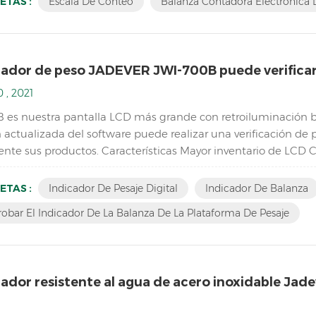
ETAS :
Escala De Conteo
Balanza Contadora Electrónica D
cador de peso JADEVER JWI-700B puede verificar 
 , 2021
 es nuestra pantalla LCD más grande con retroiluminación bla
ón actualizada del software puede realizar una verificación d
nte sus productos. Características Mayor inventario de LCD 
ma de pesaje Resolución de hasta 1/15000 Diseño de contorno 
ETAS :
Indicador De Pesaje Digital
Indicador De Balanza
bar El Indicador De La Balanza De La Plataforma De Pesaje
cador resistente al agua de acero inoxidable Jade