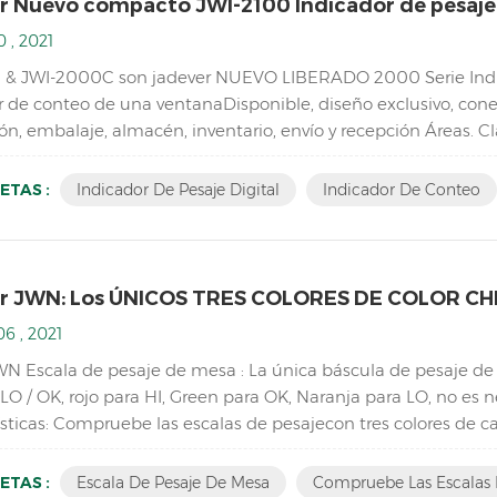
r Nuevo compacto JWI-2100 Indicador de pesaje
 , 2021
 & JWI-2000C son jadever NUEVO LIBERADO 2000 Serie Indi
r de conteo de una ventanaDisponible, diseño exclusivo, conex
n, embalaje, almacén, inventario, envío y recepción Áreas. Cla
 de pesaje digital con pilar de cobre de alta calidad, c...
ETAS :
Indicador De Pesaje Digital
Indicador De Conteo
r JWN: Los ÚNICOS TRES COLORES DE COLOR CH
6 , 2021
WN Escala de pesaje de mesa : La única báscula de pesaje de
 LO / OK, rojo para HI, Green para OK, Naranja para LO, no es n
sticas: Compruebe las escalas de pesajecon tres colores de ca
bletop Industrial Pesaje Escala de saldo Resolu...
ETAS :
Escala De Pesaje De Mesa
Compruebe Las Escalas 