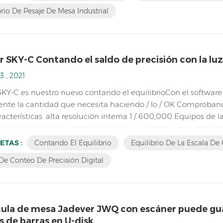
brio De Pesaje De Mesa Industrial
 SKY-C Contando el saldo de precisión con la luz 
3 , 2021
SKY-C es nuestro nuevo contando el equilibrioCon el software
nte la cantidad que necesita haciendo / lo / OK Comprobando 
acterísticas: alta resolución interna 1 / 600,000 Equipos de 
oPantalla LCD con verde Retroiluminación baterí...
ETAS :
Contando El Equilibrio
Equilibrio De La Escala De
De Conteo De Precisión Digital
cula de mesa Jadever JWQ con escáner puede gua
 de barras en U-disk