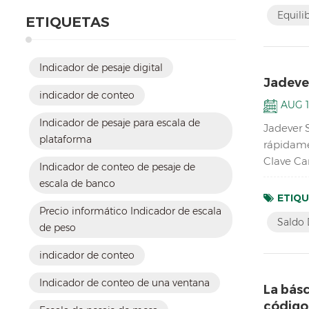
Equili
ETIQUETAS
Indicador de pesaje digital
Jadever
indicador de conteo
AUG 1
Indicador de pesaje para escala de
Jadever 
plataforma
rápidame
Clave Car
Indicador de conteo de pesaje de
equilibri
escala de banco
ETIQU
Precio informático Indicador de escala
Saldo 
de peso
indicador de conteo
Indicador de conteo de una ventana
La bás
códigos