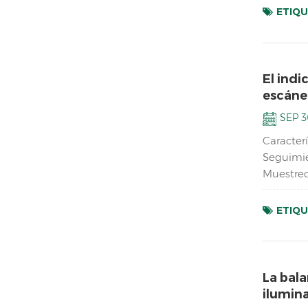
ETIQU
El ind
escáne
SEP 3
Caracter
Seguimie
Muestreo
Carcasa 
ETIQU
La bala
ilumina