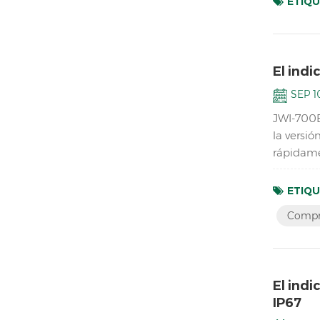
ETIQU
El indi
SEP 10
JWI-700B
la versi
rápidame
platafor
ETIQU
Compro
El indi
IP67