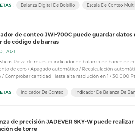
ETAS :
Balanza Digital De Bolsillo
Escala De Conteo Multi
icador de conteo JWI-700C puede guardar datos d
r de código de barras
0 , 2021
ísticas Pieza de muestra indicador de balanza de banco de con
nto de cero / Apagado automático / Recalculación automática
 / Comprobar cantidad Hasta alta resolución en 1 / 30.000 Pa
de ABS duradera de alto impacto Admite hasta ocho c...
ETAS :
Indicador De Conteo
Indicador De Balanza De Ba
nza de precisión JADEVER SKY-W puede realizar u
ción de torre