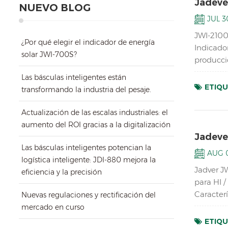
Jadeve
NUEVO BLOG
JUL 30
JWI-2100
¿Por qué elegir el indicador de energía
Indicado
solar JWI-700S?
producció
Indicador
Las básculas inteligentes están
ETIQU
transformando la industria del pesaje.
Actualización de las escalas industriales: el
aumento del ROI gracias a la digitalización
Jadeve
Las básculas inteligentes potencian la
AUG 0
logística inteligente: JDI-880 mejora la
Jadver J
eficiencia y la precisión
para HI /
Caracterí
Nuevas regulaciones y rectificación del
Orange Ta
mercado en curso
ETIQU