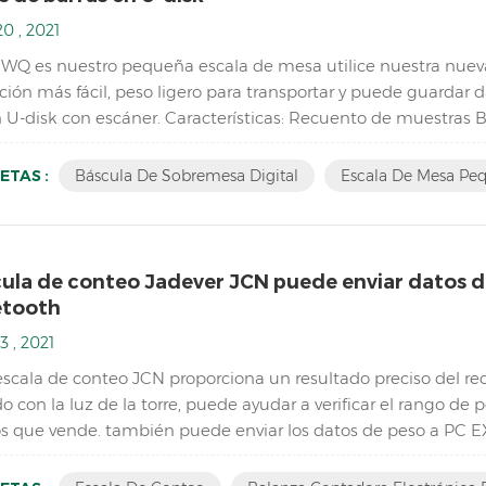
0 , 2021
JWQ es nuestro pequeña escala de mesa utilice nuestra nueva
ción más fácil, peso ligero para transportar y puede guardar 
n U-disk con escáner. Características: Recuento de muestras 
ión, visualización de acumulación y borrado de acumulación 
ETAS :
Báscula De Sobremesa Digital
Escala De Mesa Pe
cula de conteo Jadever JCN puede enviar datos d
etooth
3 , 2021
escala de conteo JCN proporciona un resultado preciso del re
o con la luz de la torre, puede ayudar a verificar el rango d
s que vende. también puede enviar los datos de peso a PC E
sticas: Inventario Escala de conteo de piezas digitales ； L...