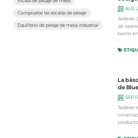
Escala de pesaje de mesa
AUG 2
Compruebe las escalas de pesaje
Jadever 
Equilibrio de pesaje de mesa industrial
de opera
barras e
acumulac
ETIQU
La bás
de Blu
SEP 0
Jadever 
conectad
producto
Caracterí