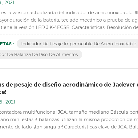
 , 2021
es la versión actualizada del indicador de acero inoxidable JI
ayor duración de la batería, teclado mecánico a prueba de agu
tiene la versión LED JIK-4ECSB. Características: Resolución 
ble de acero inoxidable Estructura impermeable de acero ino
ETAS :
Indicador De Pesaje Impermeable De Acero Inoxidable
dor De Balanza De Piso De Alimentos
as de pesaje de diseño aerodinámico de Jadever 
te!
6 , 2021
contadora multifuncional JCA, tamaño mediano Báscula port
año mini estas 3 balanzas utilizan la misma proporción de m
ente de lado. ¡tan singular! Características clave de JCA: Ba
sto en el almacén Doble canal (conexión a plataformas ...