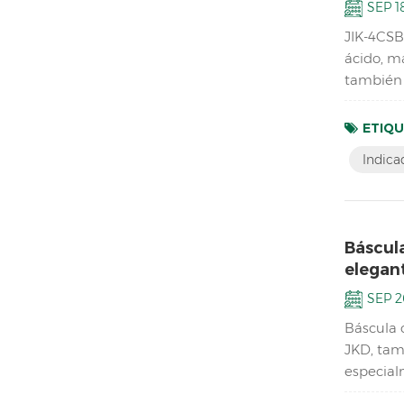
SEP 18
JIK-4CSB 
ácido, m
también 
impermea
ETIQU
Indica
Báscul
elegan
SEP 2
Báscula 
JKD, tam
especialm
de repue