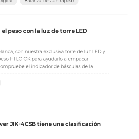
igital
Balanza De Contrapeso
el peso con la luz de torre LED
nca, con nuestra exclusiva torre de luz LED y
e peso HI LO OK para ayudarlo a empacar
Compruebe el indicador de básculas de la
a...
ver JIK-4CSB tiene una clasificación