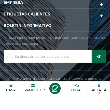
EMPRESA
área de producción principal para nuestra empresa se
encuentra Aquí. en 2006, jadever adquir...
ETIQUETAS CALIENTES
BOLETIN INFORMATIVO
Por favor, siga leyendo, permanezca publicada, suscríbase, y le invitamos
a decirnos lo que piensa.
© 2026 Xiamen Jadever Scale Co., Ltd. Reservados todos los
derechos. |
XML
|
CASA
PRODUCTOS
CONTACTO
ACERCA
Red IPv6 admitida
DE