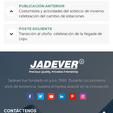
PUBLICACIÓN ANTERIOR
Costumbres y actividades del solsticio de invierno:
celebración del cambio de estaciones
POSTE SIGUIENTE
Transición al otoño: celebración de la llegada de
Liqiu
Jadever fue fundado en julio, 1986. Durante Los primeros
años de existencia, nuestra empresa avanzó en la innovación
tecnológica y desarrollando un plan de negocios. En 1998,
nuestra compañía logró el objetivo de la calidad principal,
cuando El primero de nuestros productos recibió la
aprobación de la organización internacional de metrología
CONTÁCTENOS