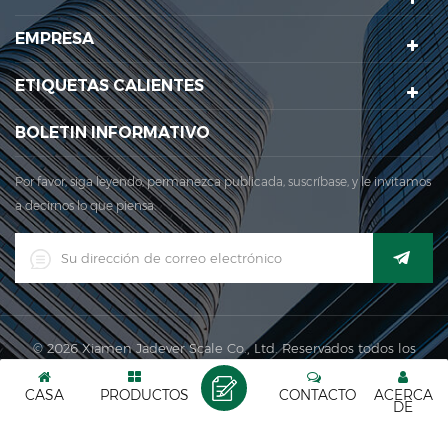
legal. en 1999, xiamen Jadever Escala Co., Ltd.se estableció El
EMPRESA
área de producción principal para nuestra empresa se
encuentra Aquí. en 2006, jadever adquir...
ETIQUETAS CALIENTES
BOLETIN INFORMATIVO
Por favor, siga leyendo, permanezca publicada, suscríbase, y le invitamos
a decirnos lo que piensa.
© 2026 Xiamen Jadever Scale Co., Ltd. Reservados todos los
derechos. |
XML
|
CASA
PRODUCTOS
CONTACTO
ACERCA
Red IPv6 admitida
DE