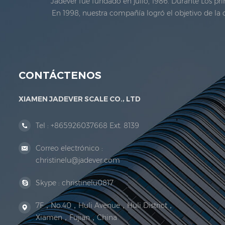
Jadever fue fundado en julio, 1986. Durante Los pr
En 1998, nuestra compañía logró el objetivo de la 
metrología legal. en 1999, xiamen Jadever Escal
CONTÁCTENOS
XIAMEN JADEVER SCALE CO., LTD
Tel :
+865926037668 Ext. 8139
Correo electrónico :
christinelu@jadever.com
Skype :
christinelu0817
7F，No.40，Huli Avenue，Huli District，
Xiamen，Fujian，China