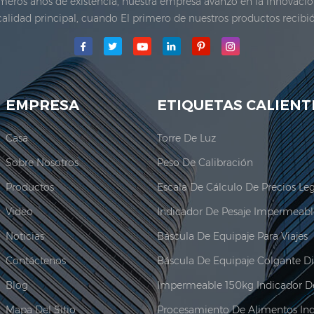
imeros años de existencia, nuestra empresa avanzó en la innovaci
calidad principal, cuando El primero de nuestros productos recibi
a Co., Ltd.se estableció El área de producción principal para nue
adquir...
EMPRESA
ETIQUETAS CALIENT
Casa
Torre De Luz
Sobre Nosotros
Peso De Calibración
Productos
Video
Noticias
Báscula De Equipaje Para Viajes
Contáctenos
Blog
Mapa Del Sitio