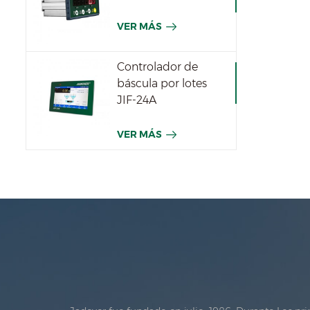
VER MÁS
Controlador de
báscula por lotes
JIF-24A
VER MÁS