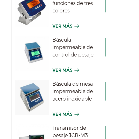
funciones de tres
colores
impermeables JWI-
531T
VER MÁS
Báscula
impermeable de
control de pesaje
JWPT para la
industria
VER MÁS
Báscula de mesa
impermeable de
acero inoxidable
JWPN
VER MÁS
Transmisor de
pesaje JCB-M3