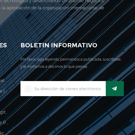
ón tecnológica y desarrollando un plan de negocios.
ó la aprobación de la organización internacional de
stra empresa se encuentra Aquí. en 2006, jadever
ES
BOLETIN INFORMATIVO
Por favor, siga leyendo, permanezca publicada, suscríbase,
y le invitamos a decirnos lo que piensa.
Escala De Cálculo De Precios Legal Para El Comercio
Indicador De Pesaje Impermeable Industrial Digital LED
Báscula De Equipaje Colgante Digital
Impermeable 150kg Indicador De Pesaje
Procesamiento De Alimentos Indicador De Pesaje Electrónico