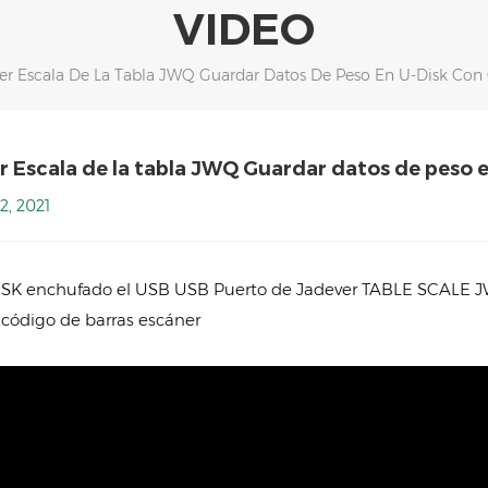
VIDEO
r Escala De La Tabla JWQ Guardar Datos De Peso En U-Disk Con 
r Escala de la tabla JWQ Guardar datos de peso e
2, 2021
SK enchufado el USB USB Puerto de Jadever TABLE SCALE JWQ
 código de barras escáner