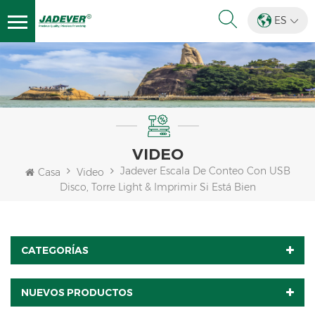
ES
VIDEO
Jadever Escala De Conteo Con USB
Casa
Video
Disco, Torre Light & Imprimir Si Está Bien
CATEGORÍAS
NUEVOS PRODUCTOS