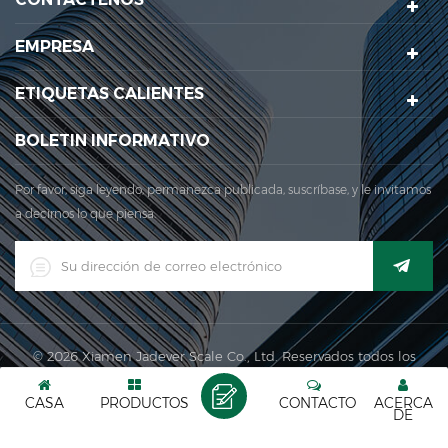
legal. en 1999, xiamen Jadever Escala Co., Ltd.se estableció El
EMPRESA
área de producción principal para nuestra empresa se
encuentra Aquí. en 2006, jadever adquir...
ETIQUETAS CALIENTES
BOLETIN INFORMATIVO
Por favor, siga leyendo, permanezca publicada, suscríbase, y le invitamos
a decirnos lo que piensa.
© 2026 Xiamen Jadever Scale Co., Ltd. Reservados todos los
derechos. |
XML
|
CASA
PRODUCTOS
CONTACTO
ACERCA
Red IPv6 admitida
DE