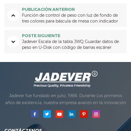
PUBLICACIÓN ANTERIOR
Función de control de peso con luz de fondo de
tres colores para báscula de mesa con indicador
JWI-3000W
POSTE SIGUIENTE
Jadever Escala de la tabla JWQ Guardar datos de
peso en U-Disk con código de barras escáner
Jadever fue fundado en julio, 1986. Durante Los primeros
años de existencia, nuestra empresa avanzó en la innovación
tecnológica y desarrollando un plan de negocios. En 1998,
nuestra compañía logró el objetivo de la calidad principal,
cuando El primero de nuestros productos recibió la
aprobación de la organización internacional de metrología
CONTÁCTENOS