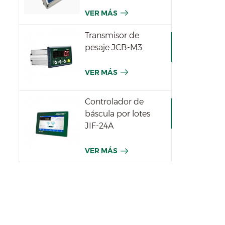
JWPN
VER MÁS
Transmisor de
pesaje JCB-M3
VER MÁS
Controlador de
báscula por lotes
JIF-24A
VER MÁS