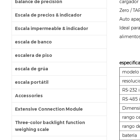
balance de precisión
cargador
Zero / TA
Escala de precios & indicador
Auto apag
Ideal par
Escala impermeable & indicador
alimentos
escala de banco
escalera de piso
especific
escala de grúa
modelo
resoluci
escala portátil
RS-232 i
Accessories
RS-485 i
Dimens
Extensive Connection Module
rango c
Three-color backlight function
rango de
weighing scale
batería