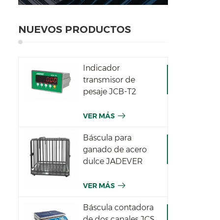
NUEVOS PRODUCTOS
Indicador
transmisor de
pesaje JCB-T2
VER MÁS
Báscula para
ganado de acero
dulce JADEVER
VER MÁS
Báscula contadora
de dos canales JCS