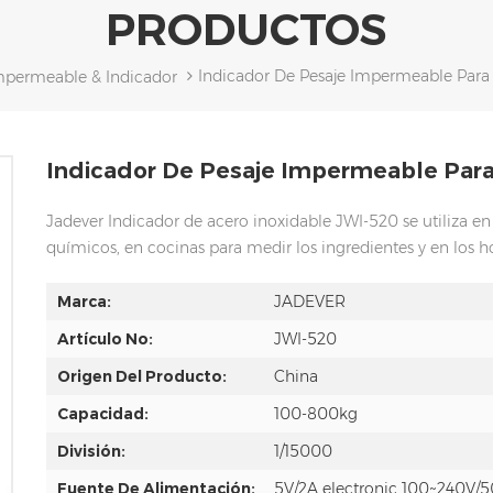
PRODUCTOS
Indicador De Pesaje Impermeable Para
mpermeable & Indicador
Indicador De Pesaje Impermeable Para
Jadever Indicador de acero inoxidable JWI-520 se utiliza e
químicos, en cocinas para medir los ingredientes y en los 
Marca:
JADEVER
Artículo No:
JWI-520
Origen Del Producto:
China
Capacidad:
100-800kg
División:
1/15000
Fuente De Alimentación:
5V/2A electronic 100~240V/