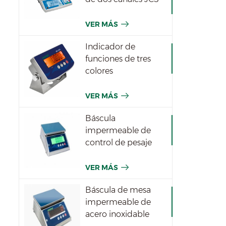
VER MÁS
Indicador de
funciones de tres
colores
impermeables JWI-
531T
VER MÁS
Báscula
impermeable de
control de pesaje
JWPT para la
industria
VER MÁS
Báscula de mesa
impermeable de
acero inoxidable