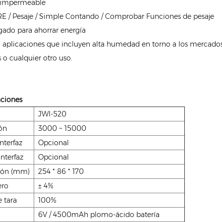
 impermeable
RE / Pesaje / Simple Contando / Comprobar Funciones de pesaje
ado para ahorrar energía
a aplicaciones que incluyen alta humedad en torno a los mercado
 o cualquier otro uso.
aciones
JWI-520
ón
3000 ~ 15000
nterfaz
Opcional
nterfaz
Opcional
ión (mm)
254 * 86 * 170
ero
± 4%
 tara
100%
6V / 4500mAh plomo-ácido batería