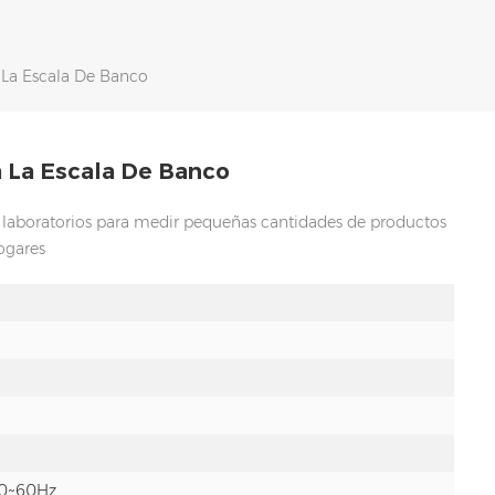
 La Escala De Banco
 La Escala De Banco
n laboratorios para medir pequeñas cantidades de productos
hogares
50~60Hz