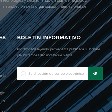
ón tecnológica y desarrollando un plan de negocios.
ó la aprobación de la organización internacional de
stra empresa se encuentra Aquí. en 2006, jadever
ES
BOLETIN INFORMATIVO
Por favor, siga leyendo, permanezca publicada, suscríbase,
y le invitamos a decirnos lo que piensa.
Escala De Cálculo De Precios Legal Para El Comercio
Indicador De Pesaje Impermeable Industrial Digital LED
Báscula De Equipaje Colgante Digital
Impermeable 150kg Indicador De Pesaje
Procesamiento De Alimentos Indicador De Pesaje Electrónico