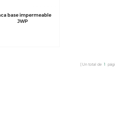
aca base impermeable
JWP
Un total de
1
pági