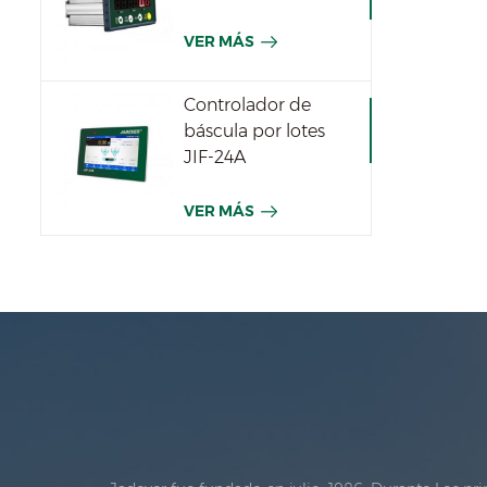
VER MÁS
Controlador de
báscula por lotes
JIF-24A
VER MÁS