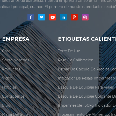
imeros años de existencia, nuestra empresa avanzó en la innovaci
calidad principal, cuando El primero de nuestros productos recibi
a Co., Ltd.se estableció El área de producción principal para nue
adquir...
EMPRESA
ETIQUETAS CALIENT
Casa
Torre De Luz
Sobre Nosotros
Peso De Calibración
Productos
Video
Noticias
Báscula De Equipaje Para Viajes
Contáctenos
Blog
Mapa Del Sitio