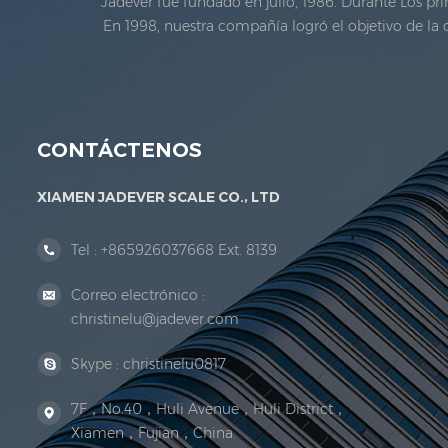
Jadever fue fundado en julio, 1986. Durante Los pr
En 1998, nuestra compañía logró el objetivo de la 
metrología legal. en 1999, xiamen Jadever Escal
CONTÁCTENOS
XIAMEN JADEVER SCALE CO., LTD
Tel :
+865926037668 Ext. 8139
Correo electrónico :
christinelu@jadever.com
Skype :
christinelu0817
7F，No.40，Huli Avenue，Huli District，
Xiamen，Fujian，China