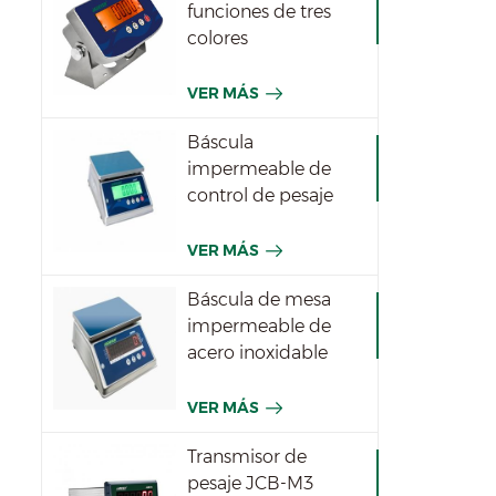
funciones de tres
colores
impermeables JWI-
531T
VER MÁS
Báscula
impermeable de
control de pesaje
JWPT para la
industria
VER MÁS
Báscula de mesa
impermeable de
acero inoxidable
JWPN
VER MÁS
Transmisor de
pesaje JCB-M3