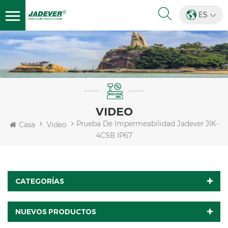
ES
VIDEO
Prueba De Impermeabilidad Jadever JIK-
Casa
Video
4CSB IP67
CATEGORÍAS
NUEVOS PRODUCTOS