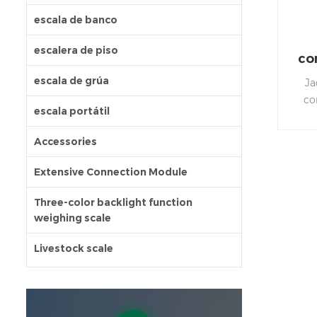
escala de banco
escalera de piso
co
escala de grúa
Ja
co
escala portátil
mej
gara
Accessories
Es 
Extensive Connection Module
Three-color backlight function
weighing scale
Livestock scale