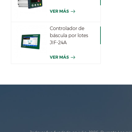
VER MÁS
Controlador de
báscula por lotes
JIF-24A
VER MÁS