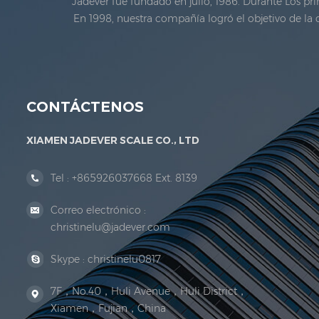
Jadever fue fundado en julio, 1986. Durante Los pr
En 1998, nuestra compañía logró el objetivo de la 
metrología legal. en 1999, xiamen Jadever Escal
CONTÁCTENOS
XIAMEN JADEVER SCALE CO., LTD
Tel :
+865926037668 Ext. 8139
Correo electrónico :
christinelu@jadever.com
Skype :
christinelu0817
7F，No.40，Huli Avenue，Huli District，
Xiamen，Fujian，China