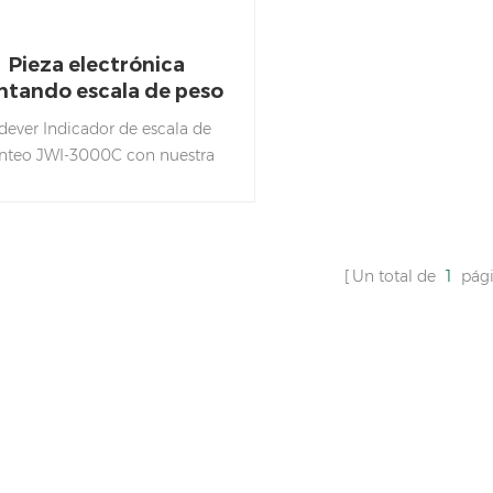
Pieza electrónica
ntando escala de peso
para envases
dever Indicador de escala de
nteo JWI-3000C con nuestra
ora weihing El software puede
ntizar un recuento de muestras
precisos en el almacén.
Nuestro indicador económico
Un total de
1
pági
que es rentable.