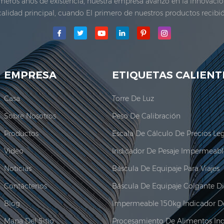
imeros años de existencia, nuestra empresa avanzó en la innovaci
calidad principal, cuando El primero de nuestros productos recibi
a Co., Ltd.se estableció El área de producción principal para nue
adquir...
EMPRESA
ETIQUETAS CALIENT
Casa
Torre De Luz
Sobre Nosotros
Peso De Calibración
Productos
Video
Noticias
Báscula De Equipaje Para Viajes
Contáctenos
Blog
Mapa Del Sitio