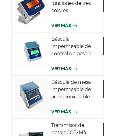
funciones de tres
colores
impermeables JWI-
531T
VER MÁS
Báscula
impermeable de
control de pesaje
JWPT para la
industria
VER MÁS
Báscula de mesa
impermeable de
acero inoxidable
JWPN
VER MÁS
Transmisor de
pesaje JCB-M3