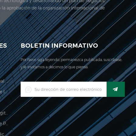
ón tecnológica y desarrollando un plan de negocios.
ó la aprobación de la organización internacional de
stra empresa se encuentra Aquí. en 2006, jadever
ES
BOLETIN INFORMATIVO
Por favor, siga leyendo, permanezca publicada, suscríbase,
y le invitamos a decirnos lo que piensa.
Escala De Cálculo De Precios Legal Para El Comercio
Indicador De Pesaje Impermeable Industrial Digital LED
Báscula De Equipaje Colgante Digital
Impermeable 150kg Indicador De Pesaje
Procesamiento De Alimentos Indicador De Pesaje Electrónico