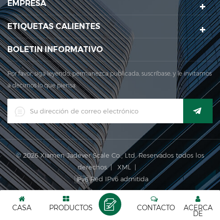
EMPRESA
área de producción principal para nuestra empresa se
encuentra Aquí. en 2006, jadever adquir...
ETIQUETAS CALIENTES
BOLETIN INFORMATIVO
Por favor, siga leyendo, permanezca publicada, suscríbase, y le invitamos
a decirnos lo que piensa.
© 2026 Xiamen Jadever Scale Co., Ltd. Reservados todos los
derechos. |
XML
|
Red IPv6 admitida
CASA
PRODUCTOS
CONTACTO
ACERCA
DE