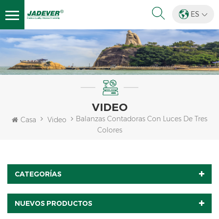
ES
VIDEO
Balanzas Contadoras Con Luces De Tres
Casa
Video
Colores
CATEGORÍAS
NUEVOS PRODUCTOS