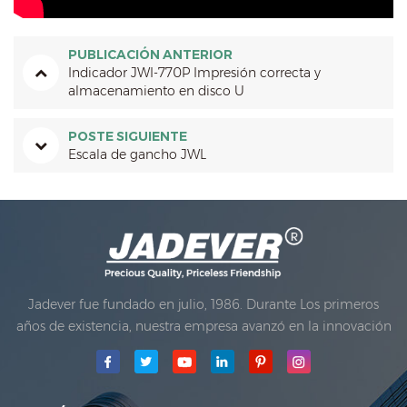
PUBLICACIÓN ANTERIOR
Indicador JWI-770P Impresión correcta y
almacenamiento en disco U
POSTE SIGUIENTE
Escala de gancho JWL
Jadever fue fundado en julio, 1986. Durante Los primeros
años de existencia, nuestra empresa avanzó en la innovación
tecnológica y desarrollando un plan de negocios. En 1998,
nuestra compañía logró el objetivo de la calidad principal,
cuando El primero de nuestros productos recibió la