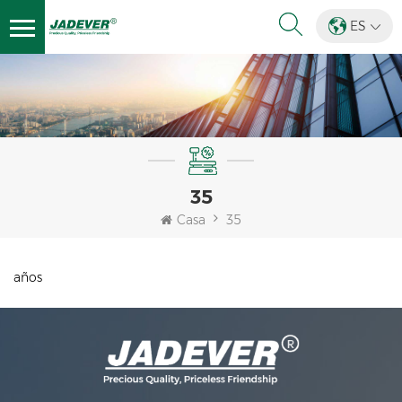
ES
35
Casa
35
años